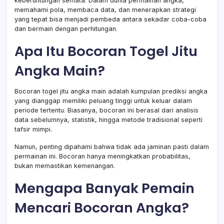
keberuntungan semata. Dalam dunia permainan angka,
memahami pola, membaca data, dan menerapkan strategi
yang tepat bisa menjadi pembeda antara sekadar coba-coba
dan bermain dengan perhitungan.
Apa Itu Bocoran Togel Jitu
Angka Main?
Bocoran togel jitu angka main adalah kumpulan prediksi angka
yang dianggap memiliki peluang tinggi untuk keluar dalam
periode tertentu. Biasanya, bocoran ini berasal dari analisis
data sebelumnya, statistik, hingga metode tradisional seperti
tafsir mimpi.
Namun, penting dipahami bahwa tidak ada jaminan pasti dalam
permainan ini. Bocoran hanya meningkatkan probabilitas,
bukan memastikan kemenangan.
Mengapa Banyak Pemain
Mencari Bocoran Angka?