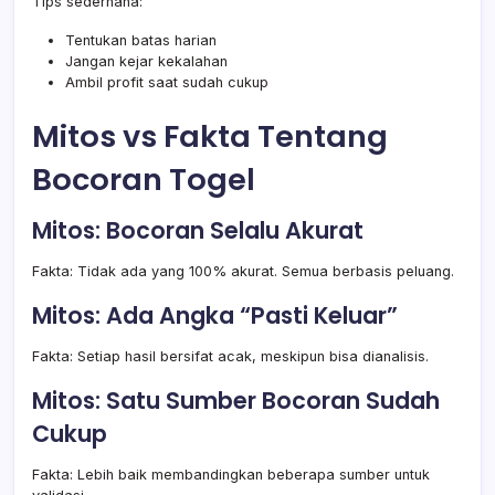
Tips sederhana:
Tentukan batas harian
Jangan kejar kekalahan
Ambil profit saat sudah cukup
Mitos vs Fakta Tentang
Bocoran Togel
Mitos: Bocoran Selalu Akurat
Fakta: Tidak ada yang 100% akurat. Semua berbasis peluang.
Mitos: Ada Angka “Pasti Keluar”
Fakta: Setiap hasil bersifat acak, meskipun bisa dianalisis.
Mitos: Satu Sumber Bocoran Sudah
Cukup
Fakta: Lebih baik membandingkan beberapa sumber untuk