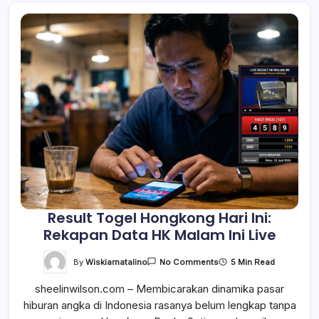
Result Togel Hongkong Hari Ini:
Rekapan Data HK Malam Ini Live
On
By
Wiskiarnatalino
5 Min Read
No Comments
Result
Togel
sheelinwilson.com – Membicarakan dinamika pasar
Hongkong
Hari
hiburan angka di Indonesia rasanya belum lengkap tanpa
Ini:
Rekapan