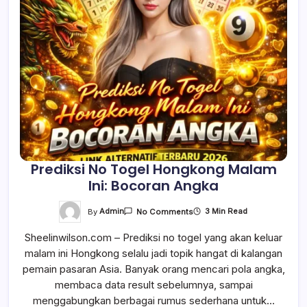
Prediksi No Togel Hongkong Malam
Ini: Bocoran Angka
On
By
Admin
3 Min Read
No Comments
Prediksi
No
Sheelinwilson.com – Prediksi no togel yang akan keluar
Togel
Hongkong
malam ini Hongkong selalu jadi topik hangat di kalangan
Malam
Ini:
pemain pasaran Asia. Banyak orang mencari pola angka,
Bocoran
Angka
membaca data result sebelumnya, sampai
menggabungkan berbagai rumus sederhana untuk…