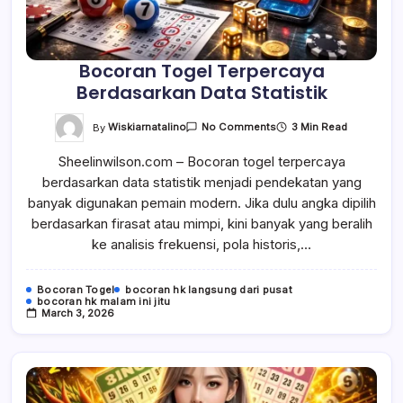
Bocoran Togel Terpercaya
Berdasarkan Data Statistik
On
By
Wiskiarnatalino
3 Min Read
No Comments
Bocoran
Togel
Sheelinwilson.com – Bocoran togel terpercaya
Terpercaya
Berdasarkan
berdasarkan data statistik menjadi pendekatan yang
Data
Statistik
banyak digunakan pemain modern. Jika dulu angka dipilih
berdasarkan firasat atau mimpi, kini banyak yang beralih
ke analisis frekuensi, pola historis,…
Bocoran Togel
bocoran hk langsung dari pusat
bocoran hk malam ini jitu
March 3, 2026