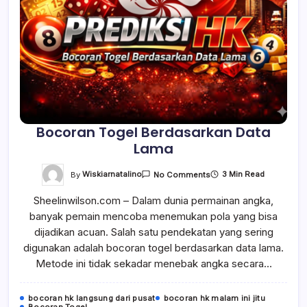
Bocoran Togel Berdasarkan Data
Lama
On
By
Wiskiarnatalino
3 Min Read
No Comments
Bocoran
Togel
Sheelinwilson.com – Dalam dunia permainan angka,
Berdasarkan
Data
banyak pemain mencoba menemukan pola yang bisa
Lama
dijadikan acuan. Salah satu pendekatan yang sering
digunakan adalah bocoran togel berdasarkan data lama.
Metode ini tidak sekadar menebak angka secara…
bocoran hk langsung dari pusat
bocoran hk malam ini jitu