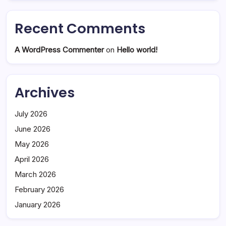
Recent Comments
A WordPress Commenter
on
Hello world!
Archives
July 2026
June 2026
May 2026
April 2026
March 2026
February 2026
January 2026