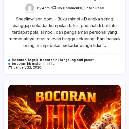
On
By
Admin
7 Min Read
No Comments
Buku
Mimpi
Sheelinwilson.com – Buku mimpi 4D angka sering
4D
Angka
dianggap sekadar kumpulan tafsir, padahal di balik itu
Sebagai
Referensi
terdapat pola, simbol, dan pengalaman personal yang
Tafsir
Dan
membuatnya terus relevan hingga sekarang. Bagi banyak
Angka
orang, mimpi bukan sekadar bunga tidur,…
Bocoran Togel
bocoran hk langsung dari pusat
bocoran hk malam ini jitu
January 22, 2026