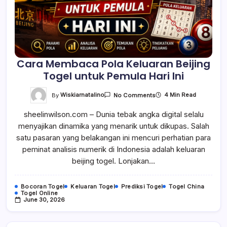
Cara Membaca Pola Keluaran Beijing
Togel untuk Pemula Hari Ini
On
By
Wiskiarnatalino
4 Min Read
No Comments
Cara
Membaca
sheelinwilson.com – Dunia tebak angka digital selalu
Pola
Keluaran
menyajikan dinamika yang menarik untuk dikupas. Salah
Beijing
Togel
satu pasaran yang belakangan ini mencuri perhatian para
Untuk
Pemula
peminat analisis numerik di Indonesia adalah keluaran
Hari
beijing togel. Lonjakan…
Ini
Bocoran Togel
Keluaran Togel
Prediksi Togel
Togel China
Togel Online
June 30, 2026