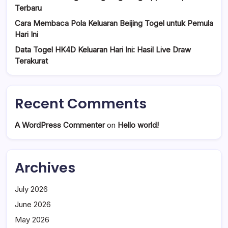
Terbaru
Cara Membaca Pola Keluaran Beijing Togel untuk Pemula
Hari Ini
Data Togel HK4D Keluaran Hari Ini: Hasil Live Draw
Terakurat
Recent Comments
A WordPress Commenter
on
Hello world!
Archives
July 2026
June 2026
May 2026