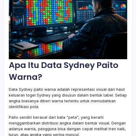
Apa Itu Data Sydney Paito
Warna?
Data Sydney paito warna adalah representasi visual dari hasil
keluaran togel Sydney yang disusun dalam bentuk tabel. Setiap
angka biasanya diberi warna tertentu untuk memudahkan
identifikasi pola.
Paito sendiri berasal dari kata “peta”, yang berarti
menggambarkan distribusi angka dalam bentuk visual. Dengan
adanya warna, pengguna bisa dengan cepat melihat tren naik,
turun, atau angka yang sering muncul.