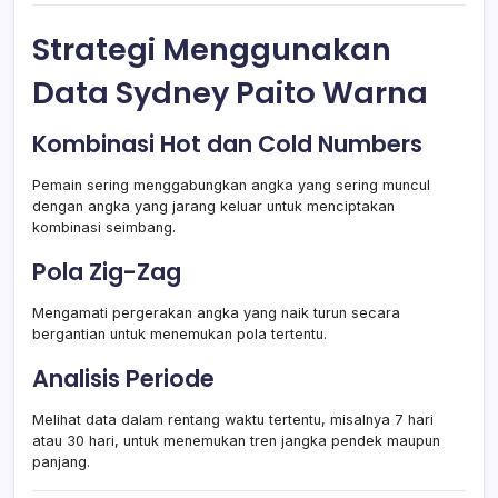
Strategi Menggunakan
Data Sydney Paito Warna
Kombinasi Hot dan Cold Numbers
Pemain sering menggabungkan angka yang sering muncul
dengan angka yang jarang keluar untuk menciptakan
kombinasi seimbang.
Pola Zig-Zag
Mengamati pergerakan angka yang naik turun secara
bergantian untuk menemukan pola tertentu.
Analisis Periode
Melihat data dalam rentang waktu tertentu, misalnya 7 hari
atau 30 hari, untuk menemukan tren jangka pendek maupun
panjang.