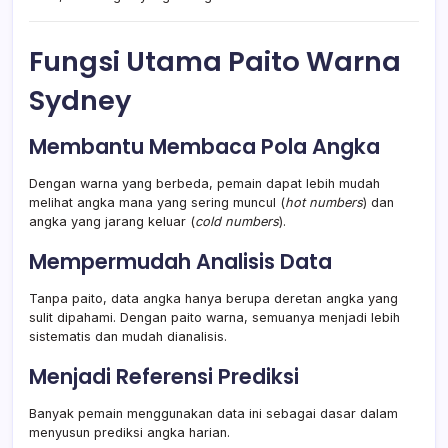
Fungsi Utama Paito Warna
Sydney
Membantu Membaca Pola Angka
Dengan warna yang berbeda, pemain dapat lebih mudah
melihat angka mana yang sering muncul (
hot numbers
) dan
angka yang jarang keluar (
cold numbers
).
Mempermudah Analisis Data
Tanpa paito, data angka hanya berupa deretan angka yang
sulit dipahami. Dengan paito warna, semuanya menjadi lebih
sistematis dan mudah dianalisis.
Menjadi Referensi Prediksi
Banyak pemain menggunakan data ini sebagai dasar dalam
menyusun prediksi angka harian.