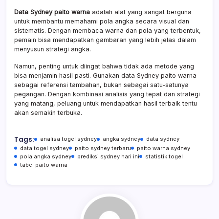
Data Sydney paito warna
adalah alat yang sangat berguna
untuk membantu memahami pola angka secara visual dan
sistematis. Dengan membaca warna dan pola yang terbentuk,
pemain bisa mendapatkan gambaran yang lebih jelas dalam
menyusun strategi angka.
Namun, penting untuk diingat bahwa tidak ada metode yang
bisa menjamin hasil pasti. Gunakan data Sydney paito warna
sebagai referensi tambahan, bukan sebagai satu-satunya
pegangan. Dengan kombinasi analisis yang tepat dan strategi
yang matang, peluang untuk mendapatkan hasil terbaik tentu
akan semakin terbuka.
Tags:
analisa togel sydney
angka sydney
data sydney
data togel sydney
paito sydney terbaru
paito warna sydney
pola angka sydney
prediksi sydney hari ini
statistik togel
tabel paito warna