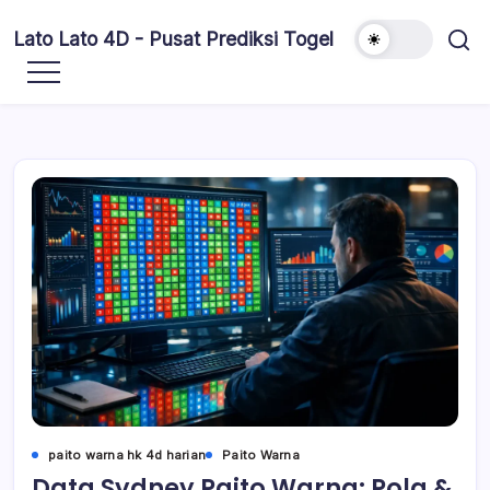
Skip
to
Lato Lato 4D - Pusat Prediksi Togel
Prediksi
content
hk
lotto
hari
ini
paito warna hk 4d harian
Paito Warna
Data Sydney Paito Warna: Pola &