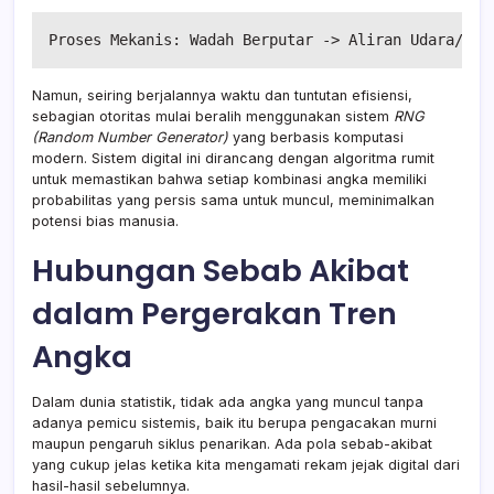
Namun, seiring berjalannya waktu dan tuntutan efisiensi,
sebagian otoritas mulai beralih menggunakan sistem
RNG
(Random Number Generator)
yang berbasis komputasi
modern. Sistem digital ini dirancang dengan algoritma rumit
untuk memastikan bahwa setiap kombinasi angka memiliki
probabilitas yang persis sama untuk muncul, meminimalkan
potensi bias manusia.
Hubungan Sebab Akibat
dalam Pergerakan Tren
Angka
Dalam dunia statistik, tidak ada angka yang muncul tanpa
adanya pemicu sistemis, baik itu berupa pengacakan murni
maupun pengaruh siklus penarikan. Ada pola sebab-akibat
yang cukup jelas ketika kita mengamati rekam jejak digital dari
hasil-hasil sebelumnya.