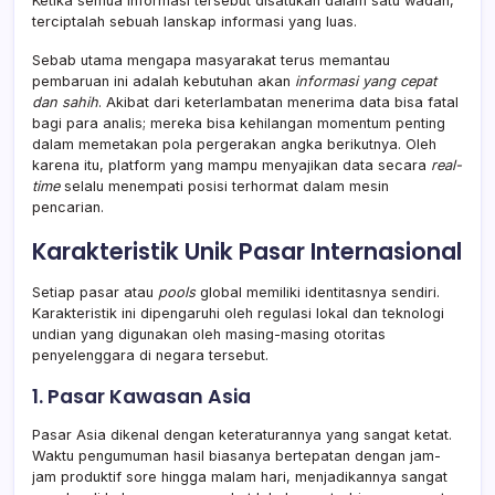
Ketika semua informasi tersebut disatukan dalam satu wadah,
terciptalah sebuah lanskap informasi yang luas.
Sebab utama mengapa masyarakat terus memantau
pembaruan ini adalah kebutuhan akan
informasi yang cepat
dan sahih
. Akibat dari keterlambatan menerima data bisa fatal
bagi para analis; mereka bisa kehilangan momentum penting
dalam memetakan pola pergerakan angka berikutnya. Oleh
karena itu, platform yang mampu menyajikan data secara
real-
time
selalu menempati posisi terhormat dalam mesin
pencarian.
Karakteristik Unik Pasar Internasional
Setiap pasar atau
pools
global memiliki identitasnya sendiri.
Karakteristik ini dipengaruhi oleh regulasi lokal dan teknologi
undian yang digunakan oleh masing-masing otoritas
penyelenggara di negara tersebut.
1. Pasar Kawasan Asia
Pasar Asia dikenal dengan keteraturannya yang sangat ketat.
Waktu pengumuman hasil biasanya bertepatan dengan jam-
jam produktif sore hingga malam hari, menjadikannya sangat