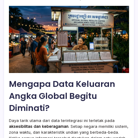
Mengapa Data Keluaran
Angka Global Begitu
Diminati?
Daya tarik utama dari data terintegrasi ini terletak pada
aksesibilitas dan keberagaman
. Setiap negara memiliki sistem,
zona waktu, dan karakteristik undian yang berbeda-beda.