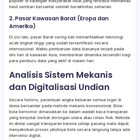
populer di kalangan masyarakat lokal yang terbiasa memantau
hasil sembari bersantai setelah beraktivitas seharian.
2. Pasar Kawasan Barat (Eropa dan
Amerika)
Di sisi lain, pasar Barat sering kali memanfaatkan teknologi
acak tingkat tinggi yang sudah tersertifikasi secara
internasional. Waktu pembaruan data biasanya terjadi pada
dini hari di kawasan Asia, memberikan dinamika tersendiri bagi
para pemburu data yang aktif di malam hari.
Analisis Sistem Mekanis
dan Digitalisasi Undian
Secara historis, penentuan angka keluaran semua togel di
dunia bersandar pada metode mekanis konvensional. Bola-
bola bernomor dimasukkan ke dalam wadah kaca transparan
yang berputar berkat dorongan udara atau rotasi fisik. Metode
ini dinilai sangat transparan karena setiap pasang mata dapat
menyaksikan proses jatuhnya bola secara langsung tanpa ada
intervensi digital.