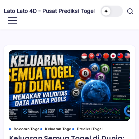
Skip
to
Lato Lato 4D - Pusat Prediksi Togel
Prediksi
content
hk
lotto
hari
ini
Bocoran Togel
Keluaran Togel
Prediksi Togel
Keluaran Semua Togel di Dunia: