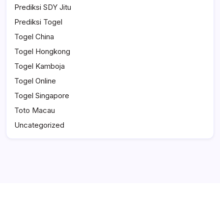
Prediksi SDY Jitu
Prediksi Togel
Togel China
Togel Hongkong
Togel Kamboja
Togel Online
Togel Singapore
Toto Macau
Uncategorized