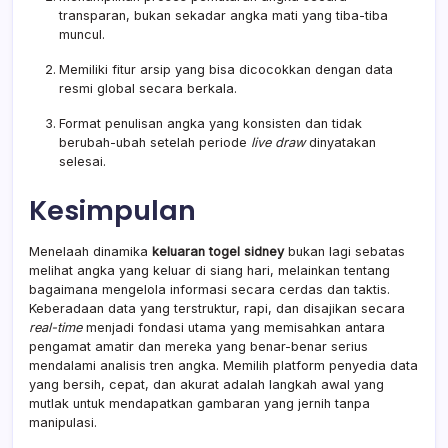
transparan, bukan sekadar angka mati yang tiba-tiba
muncul.
Memiliki fitur arsip yang bisa dicocokkan dengan data
resmi global secara berkala.
Format penulisan angka yang konsisten dan tidak
berubah-ubah setelah periode
live draw
dinyatakan
selesai.
Kesimpulan
Menelaah dinamika
keluaran togel sidney
bukan lagi sebatas
melihat angka yang keluar di siang hari, melainkan tentang
bagaimana mengelola informasi secara cerdas dan taktis.
Keberadaan data yang terstruktur, rapi, dan disajikan secara
real-time
menjadi fondasi utama yang memisahkan antara
pengamat amatir dan mereka yang benar-benar serius
mendalami analisis tren angka. Memilih platform penyedia data
yang bersih, cepat, dan akurat adalah langkah awal yang
mutlak untuk mendapatkan gambaran yang jernih tanpa
manipulasi.