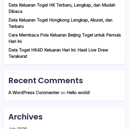
Data Keluaran Togel HK Terbaru, Lengkap, dan Mudah
Dibaca
Data Keluaran Togel Hongkong Lengkap, Akurat, dan
Terbaru
Cara Membaca Pola Keluaran Beijing Togel untuk Pemula
Hari Ini
Data Togel HK4D Keluaran Hari Ini: Hasil Live Draw
Terakurat
Recent Comments
A WordPress Commenter
on
Hello world!
Archives
July 2026