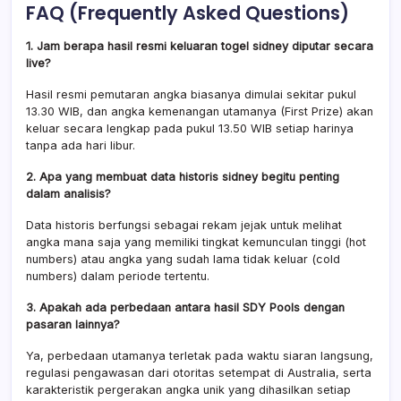
FAQ (Frequently Asked Questions)
1. Jam berapa hasil resmi keluaran togel sidney diputar secara
live?
Hasil resmi pemutaran angka biasanya dimulai sekitar pukul
13.30 WIB, dan angka kemenangan utamanya (First Prize) akan
keluar secara lengkap pada pukul 13.50 WIB setiap harinya
tanpa ada hari libur.
2. Apa yang membuat data historis sidney begitu penting
dalam analisis?
Data historis berfungsi sebagai rekam jejak untuk melihat
angka mana saja yang memiliki tingkat kemunculan tinggi (hot
numbers) atau angka yang sudah lama tidak keluar (cold
numbers) dalam periode tertentu.
3. Apakah ada perbedaan antara hasil SDY Pools dengan
pasaran lainnya?
Ya, perbedaan utamanya terletak pada waktu siaran langsung,
regulasi pengawasan dari otoritas setempat di Australia, serta
karakteristik pergerakan angka unik yang dihasilkan setiap