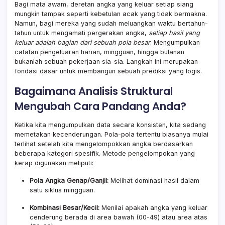
Bagi mata awam, deretan angka yang keluar setiap siang
mungkin tampak seperti kebetulan acak yang tidak bermakna.
Namun, bagi mereka yang sudah meluangkan waktu bertahun-
tahun untuk mengamati pergerakan angka,
setiap hasil yang
keluar adalah bagian dari sebuah pola besar
. Mengumpulkan
catatan pengeluaran harian, mingguan, hingga bulanan
bukanlah sebuah pekerjaan sia-sia. Langkah ini merupakan
fondasi dasar untuk membangun sebuah prediksi yang logis.
Bagaimana Analisis Struktural
Mengubah Cara Pandang Anda?
Ketika kita mengumpulkan data secara konsisten, kita sedang
memetakan kecenderungan. Pola-pola tertentu biasanya mulai
terlihat setelah kita mengelompokkan angka berdasarkan
beberapa kategori spesifik. Metode pengelompokan yang
kerap digunakan meliputi:
Pola Angka Genap/Ganjil:
Melihat dominasi hasil dalam
satu siklus mingguan.
Kombinasi Besar/Kecil:
Menilai apakah angka yang keluar
cenderung berada di area bawah (00-49) atau area atas