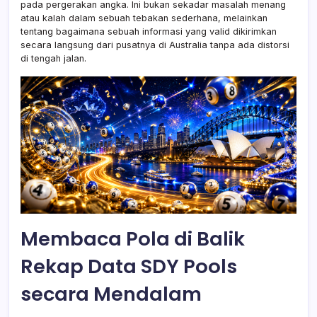
pada pergerakan angka. Ini bukan sekadar masalah menang
atau kalah dalam sebuah tebakan sederhana, melainkan
tentang bagaimana sebuah informasi yang valid dikirimkan
secara langsung dari pusatnya di Australia tanpa ada distorsi
di tengah jalan.
Membaca Pola di Balik
Rekap Data SDY Pools
secara Mendalam