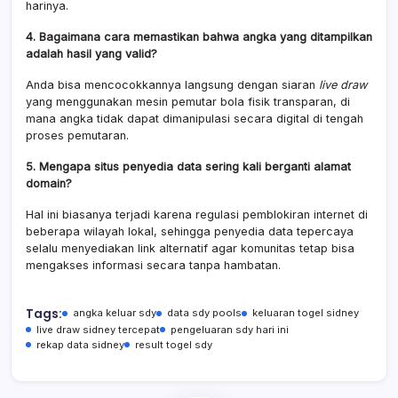
harinya.
4. Bagaimana cara memastikan bahwa angka yang ditampilkan
adalah hasil yang valid?
Anda bisa mencocokkannya langsung dengan siaran
live draw
yang menggunakan mesin pemutar bola fisik transparan, di
mana angka tidak dapat dimanipulasi secara digital di tengah
proses pemutaran.
5. Mengapa situs penyedia data sering kali berganti alamat
domain?
Hal ini biasanya terjadi karena regulasi pemblokiran internet di
beberapa wilayah lokal, sehingga penyedia data tepercaya
selalu menyediakan link alternatif agar komunitas tetap bisa
mengakses informasi secara tanpa hambatan.
Tags:
angka keluar sdy
data sdy pools
keluaran togel sidney
live draw sidney tercepat
pengeluaran sdy hari ini
rekap data sidney
result togel sdy